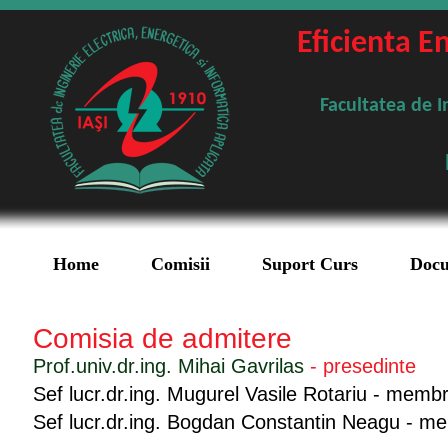
Eficienta E
Facultatea de I
Home
Comisii
Suport Curs
Doc
Comisia de admitere
Prof.univ.dr.ing. Mihai Gavrilas
- presedinte
Sef lucr.dr.ing. Mugurel Vasile Rotariu - memb
Sef lucr.dr.ing. Bogdan Constantin Neagu - m