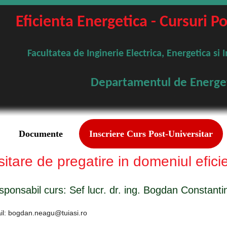
Eficienta Energetica - Cursuri P
Facultatea de Inginerie Electrica, Energetica si 
Departamentul de Energe
Documente
Inscriere Curs Post-Universitar
sitare de pregatire in domeniul efici
sponsabil curs: Sef lucr. dr. ing. Bogdan Constant
il: bogdan.neagu@tuiasi.ro