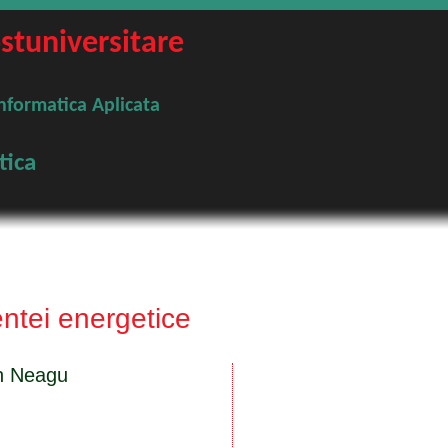
ostuniversitare
Informatica Aplicata
tica
entei energetice
in Neagu