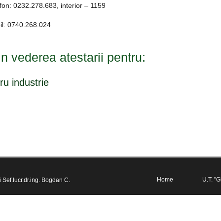
fon: 0232.278.683, interior – 1159
il: 0740.268.024
in vederea atestarii pentru:
ru industrie
Home
U.T. "G
 Sef.lucr.dr.ing. Bogdan C.